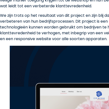
veilige manier toegang krijgen tot de webshop en hun bes
wat leidt tot een verbeterde klanttevredenheid.
We zijn trots op het resultaat van dit project en zijn blij
verbeteren van hun bedrijfsprocessen. Dit project is e
technologieën kunnen worden gebruikt om bedrijven te 
klanttevredenheid te verhogen, met inbegrip van een veil
en een responsive website voor alle soorten apparaten.