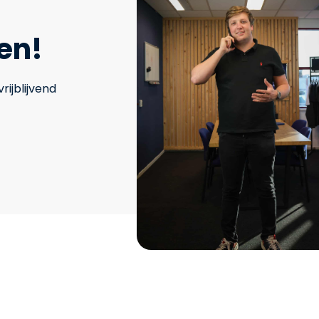
en!
ijblijvend