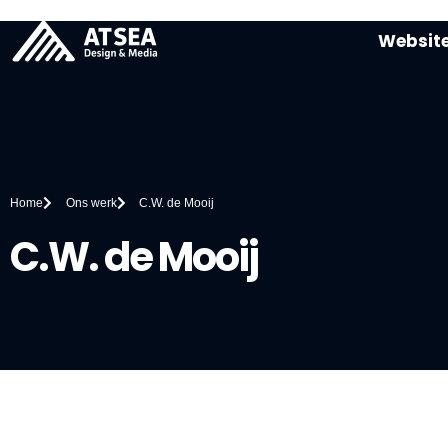
Websit
Home
Ons werk
C.W. de Mooij
C.W. de Mooij