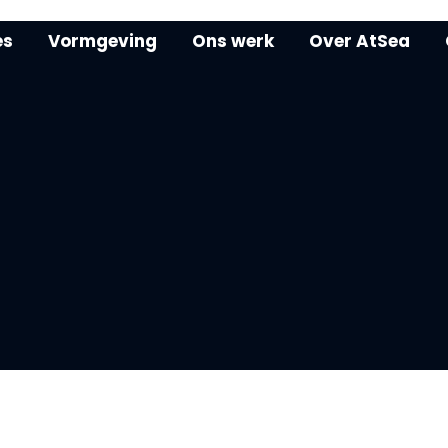
es
Vormgeving
Ons werk
Over AtSea