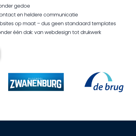
 zonder gedoe
k contact en heldere communicatie
bsites op maat – dus geen standaard templates
s onder één dak: van webdesign tot drukwerk