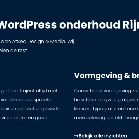
– WordPress onderhoud Ri
 aan AtSea Design & Media. Wij
elen de rest
Vormgeving & b
int het traject altijd met
Consistente vormgeving zor
iet alleen aanspreekt,
huisstijlen zorgvuldig afge
chnisch perfect uitgewerkt.
kleuren, typografie en ton
svriendelijke én goed
merkbeleving die blijft hange
Bekijk alle inzichten