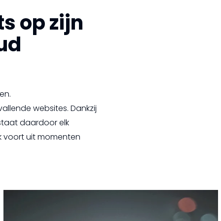
s op zijn
ud
en.
llende websites. Dankzij
staat daardoor elk
k voort uit momenten