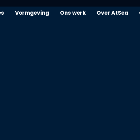
es
Vormgeving
Ons werk
Over AtSea