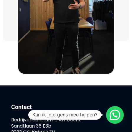
Contact
Kan ik je ergens mee helpen?
Bedrijvencentrum ˈt Ambacht
Sandtlaan 36 E3b