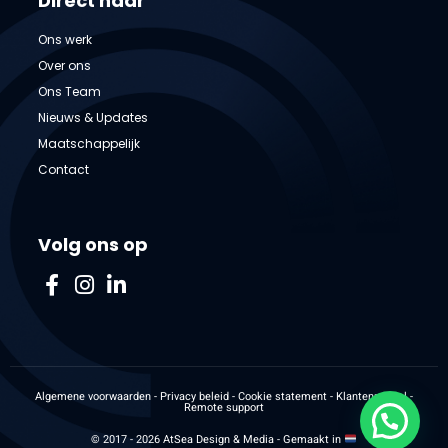
Direct naar
Ons werk
Over ons
Ons Team
Nieuws & Updates
Maatschappelijk
Contact
Volg ons op
Algemene voorwaarden
-
Privacy beleid
-
Cookie statement
-
Klantenpaneel
-
Remote support
Kan ik je ergens mee helpen?
© 2017 - 2026 AtSea Design & Media - Gemaakt in