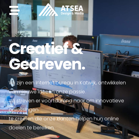
Creatief &
Gedreven.
Wij zijn een Internet bureau in Katwijk, ontwikkelen
van nieuwe ideeën onze passie.
Wij streven er voortdurend naar om innovatieve
oplossingen
te creëren die onze klanten helpen hun online
doelen te bereiken.